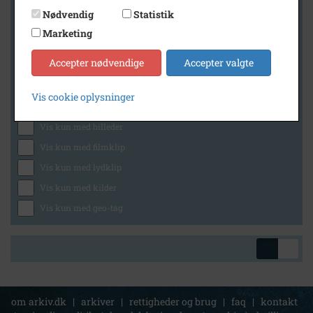
Nødvendig
Statistik
Marketing
Geografi
Accepter nødvendige
Accepter valgte
Vis cookie oplysninger
Generelt
Vis kun med billeder
Vis kun med filmklip
Vis kun med lydklip
Vis kun med kilder
Vis kun med geo-tag
om arkiv.dk
|
arkiver
|
rettigheder og brug
|
faq
|
kontakt