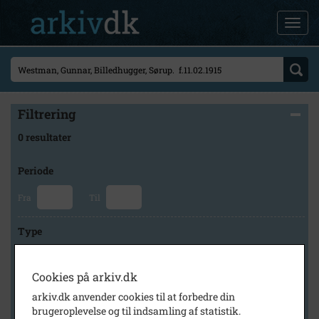
Filtrering
0 resultater
Periode
Fra
Til
Type
Cookies på arkiv.dk
Arkiv
arkiv.dk anvender cookies til at forbedre din
brugeroplevelse og til indsamling af statistik.
×
Fredensborg