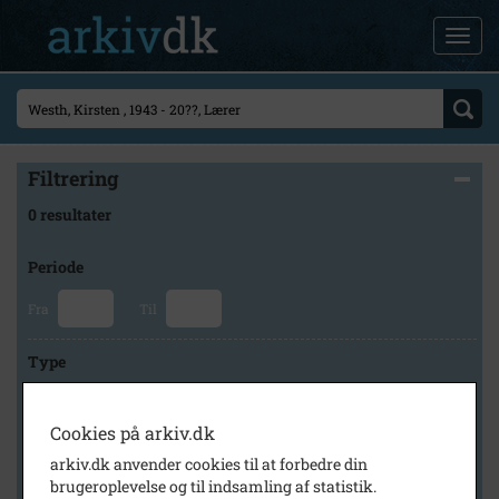
Filtrering
0 resultater
Periode
Fra
Til
Type
Cookies på arkiv.dk
Arkiv
arkiv.dk anvender cookies til at forbedre din
brugeroplevelse og til indsamling af statistik.
×
Holbæk Stadsarkiv