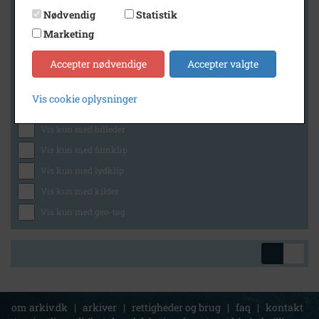
Nødvendig
Statistik
Marketing
Geografi
Accepter nødvendige
Accepter valgte
Vis cookie oplysninger
Generelt
Vis kun med billeder
Vis kun med filmklip
Vis kun med lydklip
Vis kun med kilder
Vis kun med geo-tag
om arkiv.dk
|
arkiver
|
rettigheder og brug
|
faq
|
kontakt