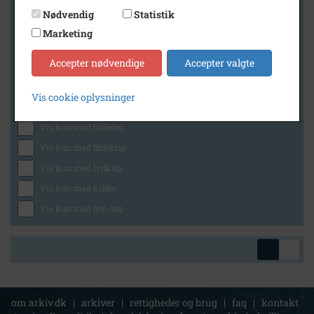
Nødvendig
Statistik
Marketing
Geografi
Accepter nødvendige
Accepter valgte
Vis cookie oplysninger
Generelt
Vis kun med billeder
Vis kun med filmklip
Vis kun med lydklip
Vis kun med kilder
Vis kun med geo-tag
om arkiv.dk
|
arkiver
|
rettigheder og brug
|
faq
|
kontakt