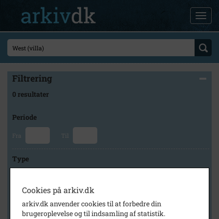
Filtrering
0 resultater
Periode
Fra
Til
Type
Cookies på arkiv.dk
Arkiv
arkiv.dk anvender cookies til at forbedre din
brugeroplevelse og til indsamling af statistik.
×
Forstadsmuseet Historiens Huse, Brøndby Lokalarkiv