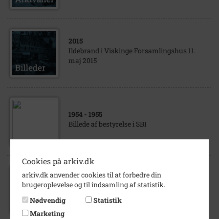
2015
Ildebrand i Viskinge Forsamlingshus 11.
maj 2015
1954
- 1955
Billede af bestyrelse i SBI
Cookies på arkiv.dk
arkiv.dk anvender cookies til at forbedre din
1950
- 1955
brugeroplevelse og til indsamling af statistik.
Avisudklip- Grundlovsmøde 7 Juni
Nødvendig
Statistik
Marketing