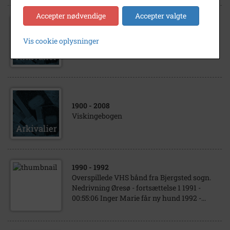
Accepter nødvendige
Accepter valgte
1967
- 1968
Vis cookie oplysninger
Eskebjerg Idrætsforening
1900
- 2008
Viskingebogen
1990
- 1992
Overspillede VHS bånd fra Bjergsted sogn.
Nedrivning Øresø - fortsættelse 1 1991 -
00:55:06 Inger Marie får ny hund 1992 -...