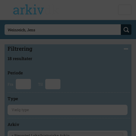
Filtrering
18 resultater
Periode
Fra
Til
Type
Arkiv
×
Bjergsted Lokalhistoriske Arkiv