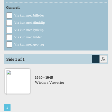
Generelt
Vis kun med billeder
Vis kun med filmklip
Vis kun med lydklip
Vis kun med kilder
Vis kun med geo-tag
Side 1 af 1
1940
- 1945
Wieders Væverier
1