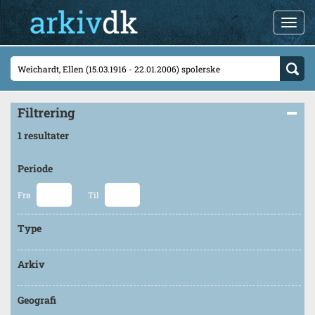
Filtrering
1 resultater
Periode
Fra
Til
Type
Arkiv
Geografi