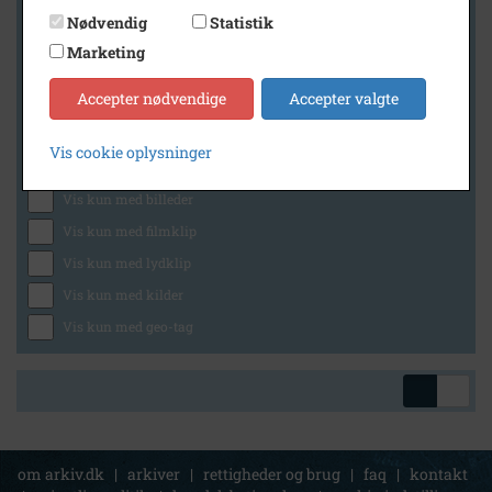
Nødvendig
Statistik
Marketing
Geografi
Accepter nødvendige
Accepter valgte
Vis cookie oplysninger
Generelt
Vis kun med billeder
Vis kun med filmklip
Vis kun med lydklip
Vis kun med kilder
Vis kun med geo-tag
om arkiv.dk
|
arkiver
|
rettigheder og brug
|
faq
|
kontakt