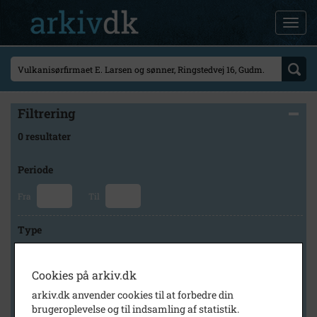
Filtrering
0 resultater
Periode
Fra
Til
Type
Cookies på arkiv.dk
Arkiv
arkiv.dk anvender cookies til at forbedre din
brugeroplevelse og til indsamling af statistik.
×
Svinninge Lokalhistoriske Arkiv