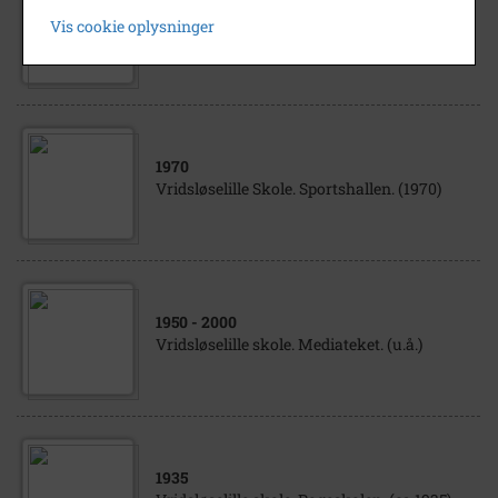
1965
- 1990
Vis cookie oplysninger
Vridsløselille Skole. Lærerværelse. (u.å.)
1970
Vridsløselille Skole. Sportshallen. (1970)
1950
- 2000
Vridsløselille skole. Mediateket. (u.å.)
1935