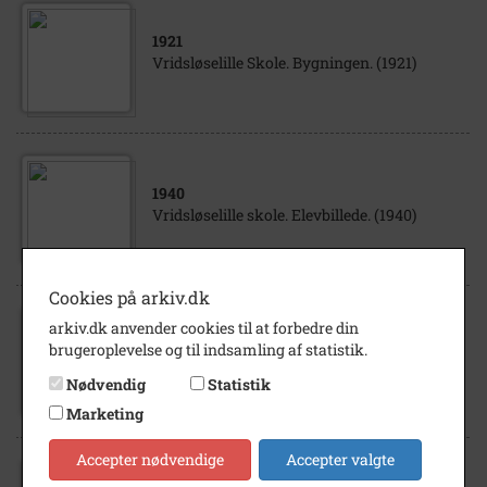
1921
Vridsløselille Skole. Bygningen. (1921)
1940
Vridsløselille skole. Elevbillede. (1940)
Cookies på arkiv.dk
arkiv.dk anvender cookies til at forbedre din
1960
- 1990
brugeroplevelse og til indsamling af statistik.
Vridsløselille Skole. Kælderen. (u.å.)
Nødvendig
Statistik
Marketing
Accepter nødvendige
Accepter valgte