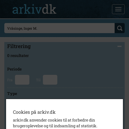
Filtrering
0 resultater
Periode
Fra
Til
Type
Cookies på arkiv.dk
Arkiv
arkiv.dk anvender cookies til at forbedre din
brugeroplevelse og til indsamling af statistik.
×
Faxe Kommunes Arkiver