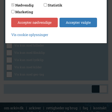
Nødvendig
Statistik
Marketing
Geografi
Accepter nødvendige
Accepter valgte
Vis cookie oplysninger
Generelt
Vis kun med billeder
Vis kun med filmklip
Vis kun med lydklip
Vis kun med kilder
Vis kun med geo-tag
om arkiv.dk
|
arkiver
|
rettigheder og brug
|
faq
|
kontakt