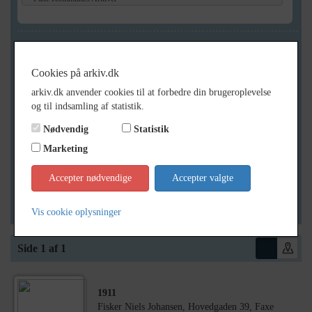
Geografi
Cookies på arkiv.dk
arkiv.dk anvender cookies til at forbedre din brugeroplevelse
Generelt
og til indsamling af statistik.
Vis kun med billeder
Nødvendig
Statistik
Vis kun med filmklip
Marketing
Vis kun med lydklip
Accepter nødvendige
Accepter valgte
Vis kun med kilder
Vis kun med geo-tag
Vis cookie oplysninger
Side 1 af 1
1911
Fisker Niels Johansen, Hovedgaden 39, Faxe