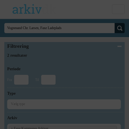
Filtrering
2 resultater
Periode
Fra
Til
Type
Arkiv
×
Faxe Kommunes Arkiver