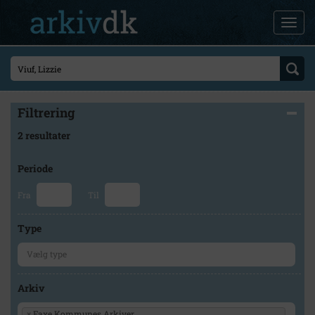
Filtrering
2 resultater
Periode
Fra
Til
Type
Arkiv
×
Faxe Kommunes Arkiver