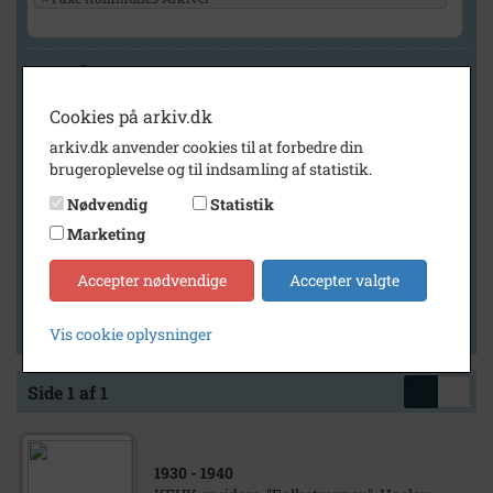
Geografi
Cookies på arkiv.dk
arkiv.dk anvender cookies til at forbedre din
Generelt
brugeroplevelse og til indsamling af statistik.
Vis kun med billeder
Nødvendig
Statistik
Vis kun med filmklip
Marketing
Vis kun med lydklip
Accepter nødvendige
Accepter valgte
Vis kun med kilder
Vis kun med geo-tag
Vis cookie oplysninger
Side 1 af 1
1930
- 1940