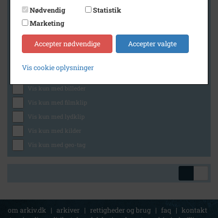
Nødvendig
Statistik
Marketing
Geografi
Accepter nødvendige
Accepter valgte
Vis cookie oplysninger
Generelt
Vis kun med billeder
Vis kun med filmklip
Vis kun med lydklip
Vis kun med kilder
Vis kun med geo-tag
om arkiv.dk
|
arkiver
|
rettigheder og brug
|
faq
|
kontakt