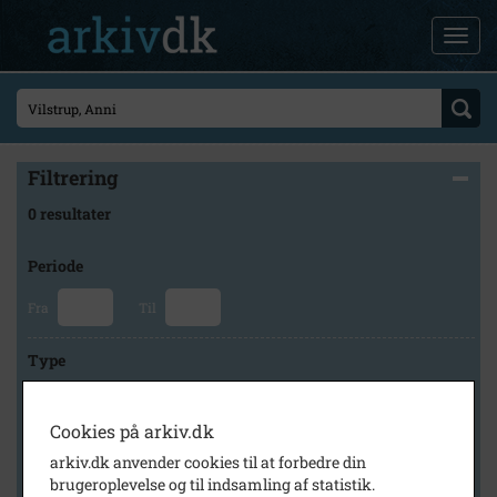
Filtrering
0 resultater
Periode
Fra
Til
Type
Cookies på arkiv.dk
Arkiv
arkiv.dk anvender cookies til at forbedre din
brugeroplevelse og til indsamling af statistik.
×
Holbæk-Arkiverne / Tølløse Lokalarkiv