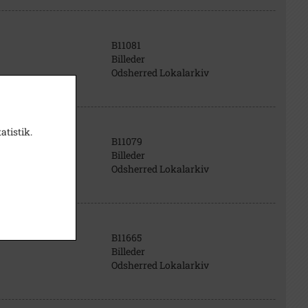
B11081
Billeder
Odsherred Lokalarkiv
atistik.
B11079
Billeder
Odsherred Lokalarkiv
B11665
Billeder
Odsherred Lokalarkiv