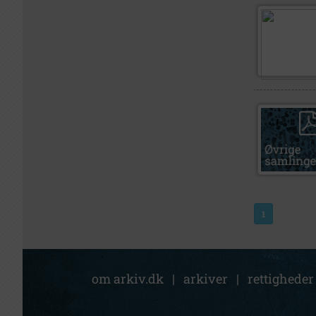
1
om arkiv.dk
|
arkiver
|
rettigheder