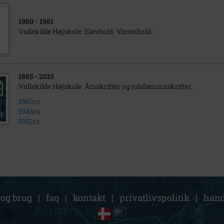
1960
- 1961
Vallekilde Højskole. Elevhold. Vinterhold. -
1865
- 2015
Vallekilde Højskole. Årsskrifter og jubilæumsskrifter.
1963rs
1948rs
1952rs
 og brug
|
faq
|
kontakt
|
privatlivspolitik
|
hand