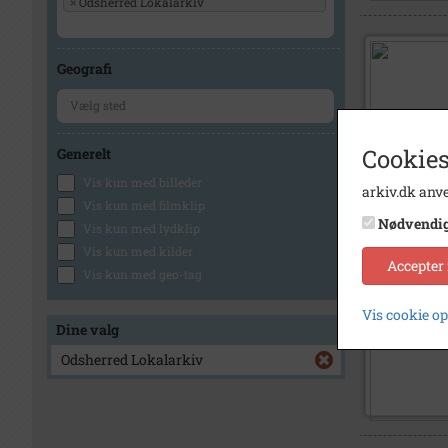
×
Odsherred Lokalarkiv
Geografi
Cookies
Generelt
Vis kun med billeder
arkiv.dk anve
Vis kun med filmklip
Nødvendi
Vis kun med lydklip
Vis kun med kilder
Accepter
Vis kun med geo-tag
Vis cookie o
Dine valg
Odsherred Lokalarkiv