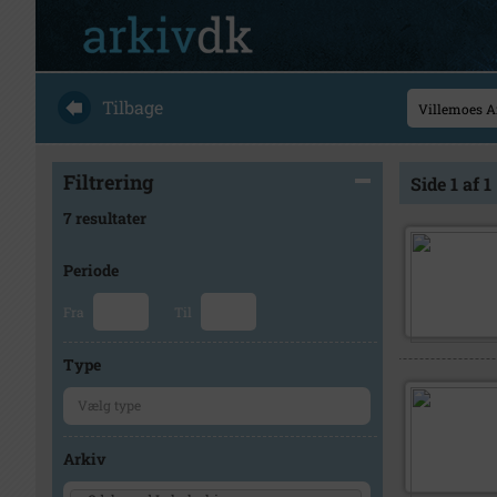
Tilbage
Filtrering
Side 1 af 1
7 resultater
Periode
Fra
Til
Type
Arkiv