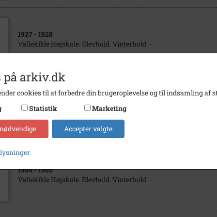
1927
- 1928
Vallekilde Højskole. Elevhold. Vinterhold. -
 på arkiv.dk
nder cookies til at forbedre din brugeroplevelse og til indsamling af st
1925
- 1926
g
Statistik
Marketing
Vallekilde Højskole. Elevhold. Vinterhold. -
 nødvendige
Accepter valgte
plysninger
1964
- 1965
Vallekilde Højskole. Elevhold. Vinterhold. -