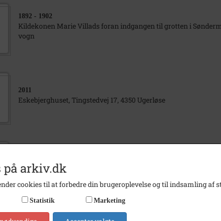
1892
- 1902
Kildekonen Marie Villads foran indgangen til grotten i Sønderm
vogn
2011
Eskebjerghuset, Tingstedvej 17, 4350 Ugerløse
2011
 på arkiv.dk
Eskebjerghuset, Tingstedvej 17, 4350 Ugerløse
nder cookies til at forbedre din brugeroplevelse og til indsamling af st
Statistik
Marketing