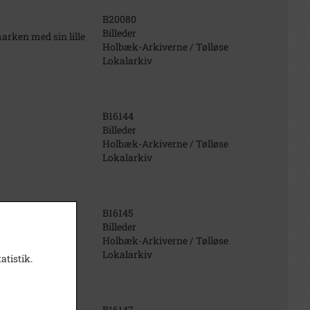
B20080
Billeder
arken med sin lille
Holbæk-Arkiverne / Tølløse
Lokalarkiv
B16144
Billeder
Holbæk-Arkiverne / Tølløse
Lokalarkiv
B16145
Billeder
Holbæk-Arkiverne / Tølløse
Lokalarkiv
atistik.
B16147