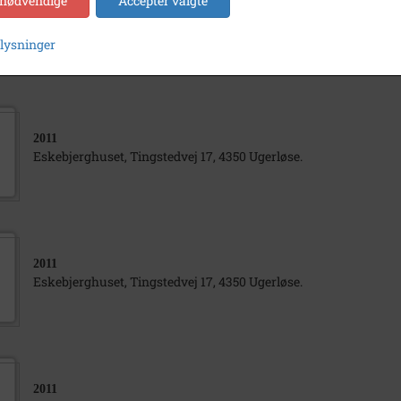
 nødvendige
Accepter valgte
2011
Eskebjerghuset, Tingstedvej 17, 4350 Ugerløse.
plysninger
2011
Eskebjerghuset, Tingstedvej 17, 4350 Ugerløse.
2011
Eskebjerghuset, Tingstedvej 17, 4350 Ugerløse.
2011