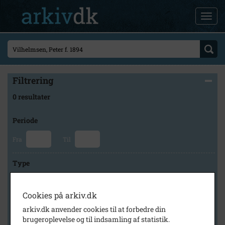
Filtrering
0 resultater
Periode
Fra
Til
Type
Cookies på arkiv.dk
Arkiv
arkiv.dk anvender cookies til at forbedre din
brugeroplevelse og til indsamling af statistik.
×
Slagelse Stads- og Lokalarkiv