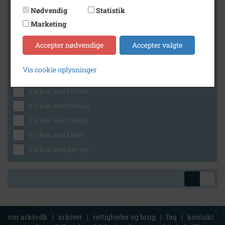
Nødvendig
Statistik
Marketing
Geografi
Accepter nødvendige
Accepter valgte
Vis cookie oplysninger
Generelt
Vis kun med billeder
Vis kun med filmklip
Vis kun med lydklip
Vis kun med kilder
Vis kun med geo-tag
om arkiv.dk
|
arkiver
|
rettigheder og brug
|
faq
|
kontakt