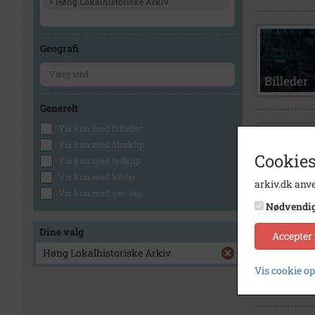
×
Høng Lokalhistoriske Arkiv
Geografi
Generelt
Vis kun med billeder
Vis kun med filmklip
Cookies
Vis kun med lydklip
Vis kun med kilder
arkiv.dk anve
Vis kun med geo-tag
Nødvendi
Dine valg
Accepter
Høng Lokalhistoriske Arkiv
Vis cookie o