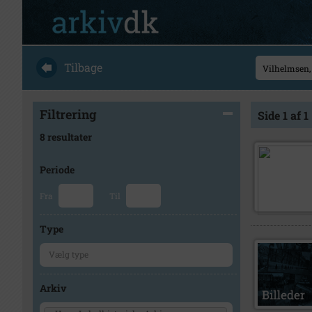
Tilbage
Filtrering
Side 1 af 1
8 resultater
Periode
Fra
Til
Type
Arkiv