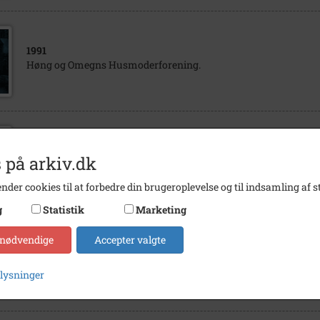
1991
Høng og Omegns Husmoderforening.
1975
 på arkiv.dk
Løve Forsamlingshus
nder cookies til at forbedre din brugeroplevelse og til indsamling af st
g
Statistik
Marketing
 nødvendige
Accepter valgte
1975
Løve Forsamlingshus - serveringspersonale
plysninger