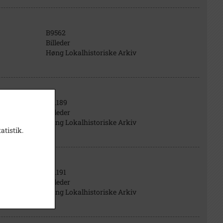
B9562
Billeder
Høng Lokalhistoriske Arkiv
B11189
Billeder
Høng Lokalhistoriske Arkiv
atistik.
B11191
Billeder
Høng Lokalhistoriske Arkiv