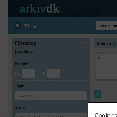
Tilbage
Filtrering
Side 1 af 1
1 resultater
Periode
Fra
Til
Type
1
Arkiv
Cookies