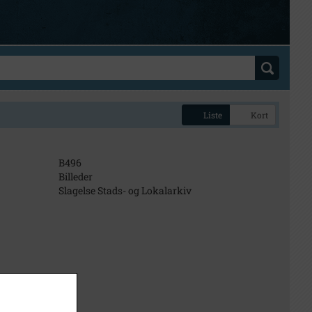
Liste
Kort
B496
Billeder
Slagelse Stads- og Lokalarkiv