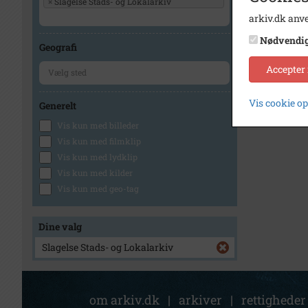
×
Slagelse Stads- og Lokalarkiv
arkiv.dk anve
Nødvendi
Geografi
Accepter
Vis cookie o
Generelt
Vis kun med billeder
Vis kun med filmklip
Vis kun med lydklip
Vis kun med kilder
Vis kun med geo-tag
Dine valg
Slagelse Stads- og Lokalarkiv
om arkiv.dk
|
arkiver
|
rettigheder