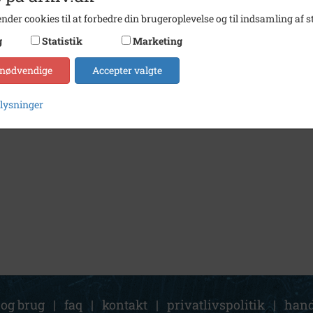
nder cookies til at forbedre din brugeroplevelse og til indsamling af st
g
Statistik
Marketing
 nødvendige
Accepter valgte
plysninger
 og brug
|
faq
|
kontakt
|
privatlivspolitik
|
hand