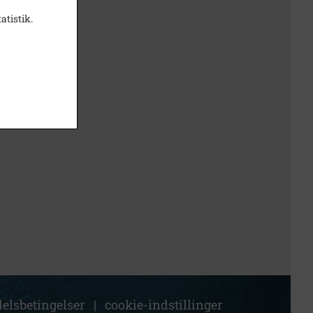
atistik.
elsbetingelser
|
cookie-indstillinger