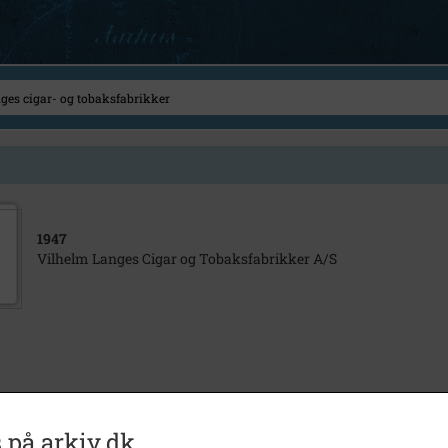
1947
Vilhelm Langes Cigar og Tobaksfabrikker A/S
 på arkiv.dk