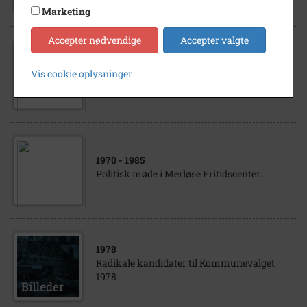
Marketing
Accepter nødvendige
Accepter valgte
1975
- 1990
Vis cookie oplysninger
Møde i Tølløse ?
1970
- 1985
Politisk møde i Merløse Fritidscenter.
1978
Radikale kandidater til Kommunevalget
1978