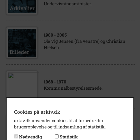
Undervisningsminister.
1980
- 2005
Ole Vig Jensen (fra venstre) og Christian
Nielsen
1968
- 1970
Kommunalbestyrelsesmøde.
Cookies på arkiv.dk
arkiv.dk anvender cookies til at forbedre din
1992
brugeroplevelse og til indsamling af statistik.
Vælgermøde Tølløse kommune 1992
Nødvendig
Statistik