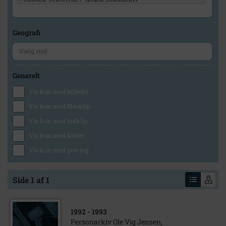
Geografi
Generelt
Vis kun med billeder
Vis kun med filmklip
Vis kun med lydklip
Vis kun med kilder
Vis kun med geo-tag
Side 1 af 1
1992
- 1993
Personarkiv Ole Vig Jensen,