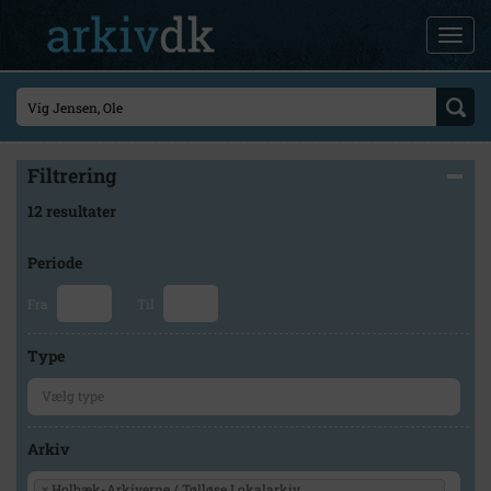
Filtrering
12 resultater
Periode
Fra
Til
Type
Arkiv
×
Holbæk-Arkiverne / Tølløse Lokalarkiv