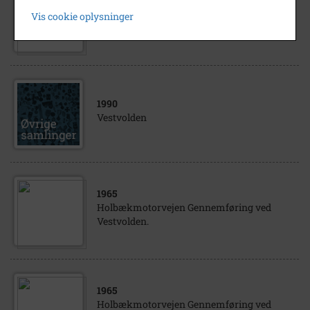
1889
- 1892
Vis cookie oplysninger
Vestvolden under opførelse
1990
Vestvolden
1965
Holbækmotorvejen Gennemføring ved
Vestvolden.
1965
Holbækmotorvejen Gennemføring ved