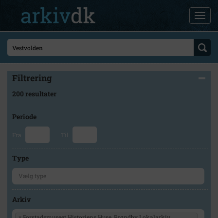
Filtrering
200 resultater
Periode
Fra
Til
Type
Arkiv
×
Forstadsmuseet Historiens Huse, Brøndby Lokalarkiv