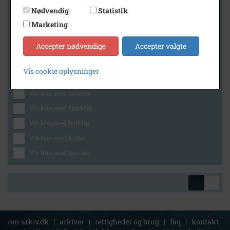
Nødvendig
Statistik
Marketing
Geografi
Accepter nødvendige
Accepter valgte
Vis cookie oplysninger
Generelt
Vis kun med billeder
Vis kun med filmklip
Vis kun med lydklip
Vis kun med kilder
Vis kun med geo-tag
om arkiv.dk
|
arkiver
|
rettigheder og brug
|
faq
|
kontakt