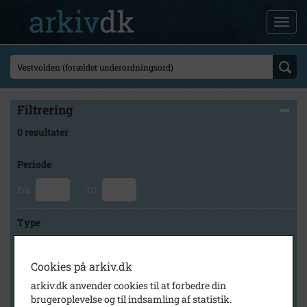
Filtrering
0 resultater
Periode
Fra
Til
Type
Cookies på arkiv.dk
Arkiv
arkiv.dk anvender cookies til at forbedre din
brugeroplevelse og til indsamling af statistik.
×
Forstadsmuseet Historiens Huse, Brøndby Lokalarkiv