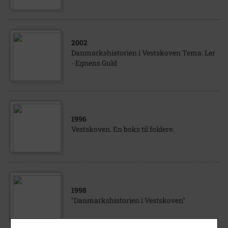
2002
Danmarkshistorien i Vestskoven Tema: Ler
- Egnens Guld
1996
Vestskoven. En boks til foldere.
1998
"Danmarkshistorien i Vestskoven"