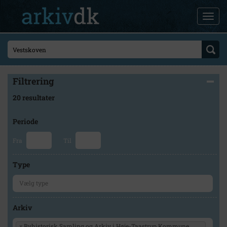
Filtrering
20 resultater
Periode
Fra
Til
Type
Arkiv
×
Byhistorisk Samling og Arkiv i Høje-Taastrup Kommune