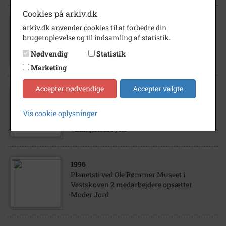
Cookies på arkiv.dk
2001
arkiv.dk anvender cookies til at forbedre din
Danmarkshistorien i Vestskoven Tema:
brugeroplevelse og til indsamling af statistik.
Flittige Hænder- broderier-historisk set
Sted: Ole Rømer Museet
Nødvendig
Statistik
Marketing
Accepter nødvendige
Accepter valgte
1999
Danmarkshistorien i vestskoven 6 juni
1999- Tema:kunst og videnskab i
Vis cookie oplysninger
middelalderen ved Ole Rømer Museet og
vikinglandsbyen
1996
Planetsti ved Ole Rømmer Museet i
Vestskoven 2 medarbejdere opsætter
Moder Jord