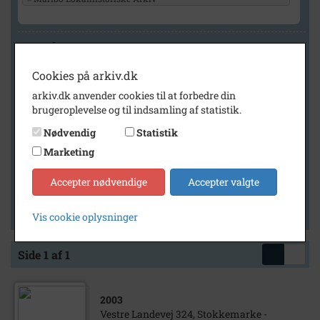
Geografi
Cookies på arkiv.dk
arkiv.dk anvender cookies til at forbedre din
Generelt
brugeroplevelse og til indsamling af statistik.
Vis kun med billeder
Nødvendig
Statistik
Vis kun med filmklip
Marketing
Vis kun med lydklip
Accepter nødvendige
Accepter valgte
Vis kun med kilder
Vis kun med geo-tag
Vis cookie oplysninger
Side 1 af 1
2003
Vestre Landevej 324, Stokkemarke -