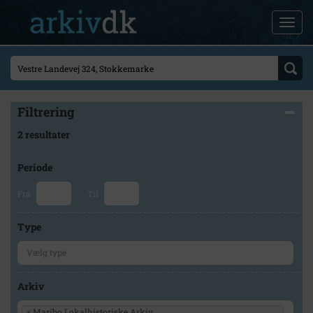
Filtrering
2 resultater
Periode
Fra
Til
Type
Arkiv
×
Maribo Lokalhistoriske Arkiv