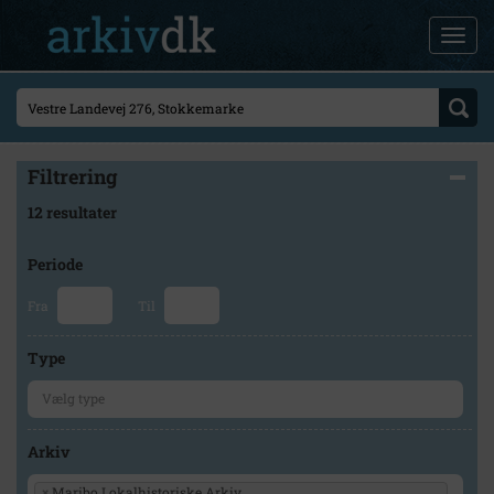
Filtrering
12 resultater
Periode
Fra
Til
Type
Arkiv
×
Maribo Lokalhistoriske Arkiv