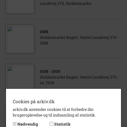
Landevej 276, Stokkemarke
1988
Stokkemarke Bageri, Vestre Landevej 276 -
1988
1938
- 1939
Stokkemarke Bageri, Vestre Landevej 276 -
ca. 1938
Cookies på arkiv.dk
arkiv.dk anvender cookies til at forbedre din
1920
- 1930
brugeroplevelse og til indsamling af statistik.
Stokkemarke Bageri, Stokkemarke
Nødvendig
Statistik