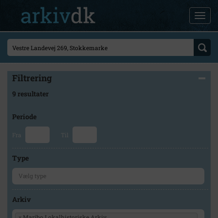
Filtrering
9 resultater
Periode
Fra
Til
Type
Arkiv
×
Maribo Lokalhistoriske Arkiv