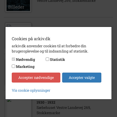
Vestre Landevej 269, Stokkemarke
1978
- 1979
Vestre Landevej 269, Stokkemarke -
Cookies på arkiv.dk
Vinterkrigen
arkiv.dk anvender cookies til at forbedre din
brugeroplevelse og til indsamling af statistik.
Nødvendig
Statistik
Marketing
1938
- 1940
Tatol Vestre Landevej 269, Stokkemarke
Accepter nødvendige
Accepter valgte
Vis cookie oplysninger
1930
- 1932
Sæbehuset Vestre Landevej 269,
Stokkemarke