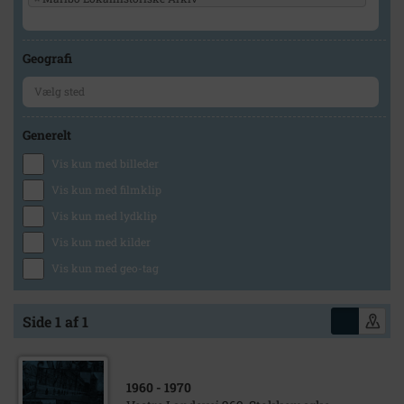
Geografi
Generelt
Vis kun med billeder
Vis kun med filmklip
Vis kun med lydklip
Vis kun med kilder
Vis kun med geo-tag
Side 1 af 1
1960
- 1970