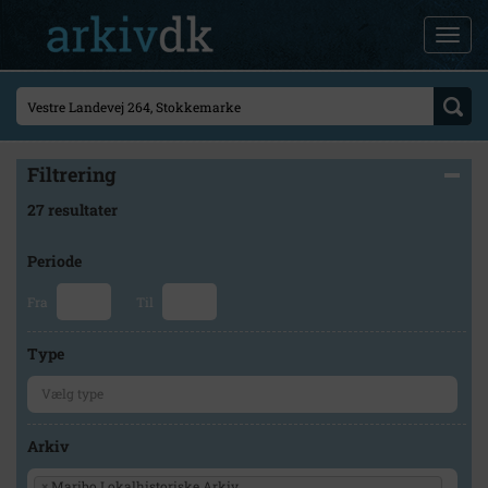
Filtrering
27 resultater
Periode
Fra
Til
Type
Arkiv
×
Maribo Lokalhistoriske Arkiv