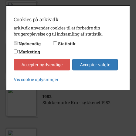
1960
- 1970
Kokken Knud E. Andersen, Stokkemarke
Cookies på arkiv.dk
Kro, Stokkemarke
arkiv.dk anvender cookies til at forbedre din
brugeroplevelse og til indsamling af statistik.
Nødvendig
Statistik
Marketing
1960
- 1970
Stokkemarke Kro
Accepter nødvendige
Accepter valgte
Vis cookie oplysninger
1982
Stokkemarke Kro - køkkenet 1982