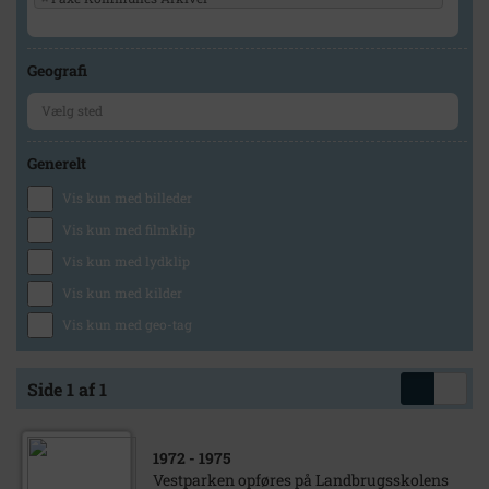
Geografi
Generelt
Vis kun med billeder
Vis kun med filmklip
Vis kun med lydklip
Vis kun med kilder
Vis kun med geo-tag
Side 1 af 1
1972
- 1975
Vestparken opføres på Landbrugsskolens