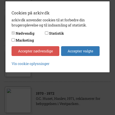
Cookies på arkiv.dk
arkiv.dk anvender cookies til at forbedre din
1972
- 1973
brugeroplevelse og til indsamling af statistik.
Byggearbejde i Vestparken, Haslev
Nødvendig
Statistik
Marketing
Accepter nødvendige
Accepter valgte
1975
- 1985
Vis cookie oplysninger
Cyklende børn i Vestparken, Haslev.
1970
- 1972
O.C. Huset, Haslev, 1971, reklamerer for
bebyggelsen i Vestparken .