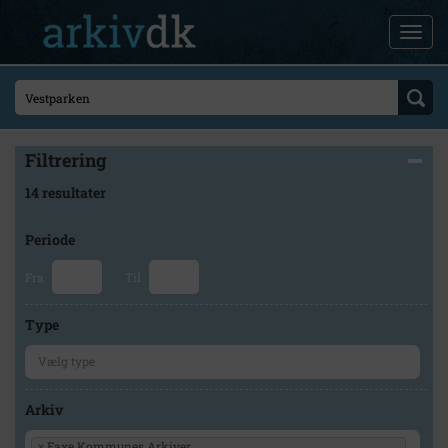
Filtrering
14 resultater
Periode
Fra
Til
Type
Arkiv
×
Faxe Kommunes Arkiver