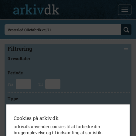
Filtrering
0 resultater
Periode
Fra
Til
Type
Cookies på arkiv.dk
Arkiv
arkiv.dk anvender cookies til at forbedre din
brugeroplevelse og til indsamling af statistik.
×
Tårnby Stads- og Lokalarkiv