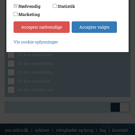
Nødvendig
Statistik
Marketing
Geografi
Accepter nødvendige
Accepter valgte
Vis cookie oplysninger
Generelt
Vis kun med billeder
Vis kun med filmklip
Vis kun med lydklip
Vis kun med kilder
Vis kun med geo-tag
om arkiv.dk
|
arkiver
|
rettigheder og brug
|
faq
|
kontakt