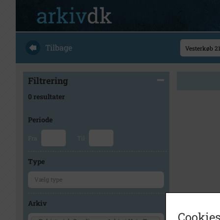
Tilbage
Filtrering
0 resultater
Periode
Fra
Til
Type
Arkiv
Cookies