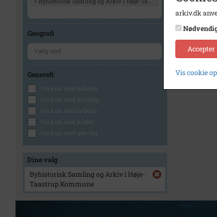
×
Byhistorisk Samling og Arkiv i Høje-Taastrup Kommune
arkiv.dk anve
Nødvendi
Geografi
Accepter
Vis cookie o
Generelt
Vis kun med billeder
Vis kun med filmklip
Vis kun med lydklip
Vis kun med kilder
Vis kun med geo-tag
Dine valg
Byhistorisk Samling og Arkiv i Høje-
Taastrup Kommune