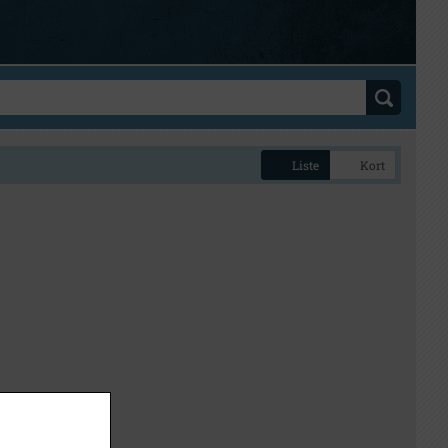
Liste
Kort