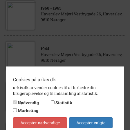
1960
- 1965
Haverslev Mejeri Vestbygade 26, Haverslev,
9610 Nørager
1944
Haverslev Mejeri Vestbygade 26, Haverslev,
9610 Nørager
Cookies på arkiv.dk
arkiv.dk anvender cookies til at forbedre din
1920
- 1925
brugeroplevelse og til indsamling af statistik.
Vestbygade Haverslev, 9610 Nørager
Nødvendig
Statistik
Marketing
Accepter nødvendige
Accepter valgte
1929