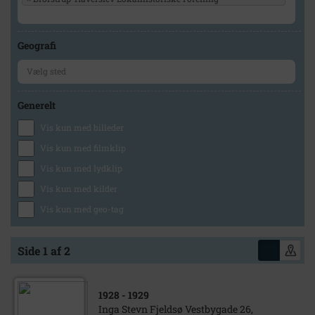
Geografi
Generelt
Vis kun med billeder
Vis kun med filmklip
Vis kun med lydklip
Vis kun med kilder
Vis kun med geo-tag
Side 1 af 2
1928
- 1929
Inga Stevn Fjeldsø Vestbygade 26,