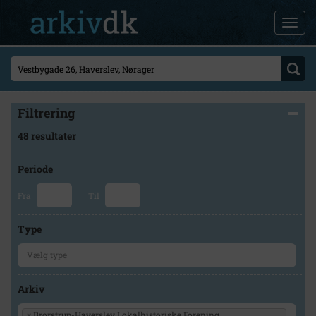
Filtrering
48 resultater
Periode
Fra
Til
Type
Arkiv
×
Brorstrup-Haverslev Lokalhistoriske Forening