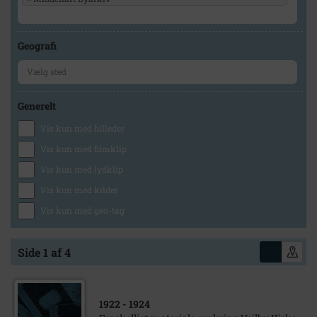
Geografi
Generelt
Vis kun med billeder
Vis kun med filmklip
Vis kun med lydklip
Vis kun med kilder
Vis kun med geo-tag
Side 1 af 4
1922
- 1924