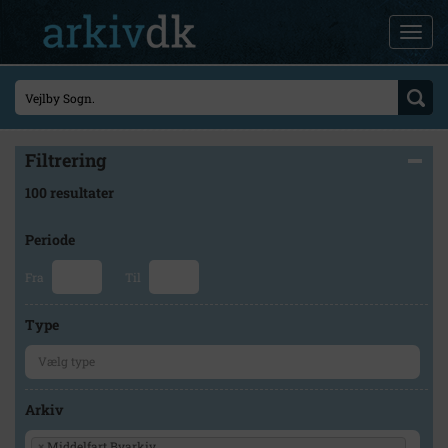
Filtrering
100 resultater
Periode
Fra
Til
Type
Arkiv
×
Middelfart Byarkiv