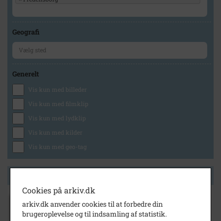
Geografi
Generelt
Vis kun med billeder
Vis kun med filmklip
Vis kun med lydklip
Vis kun med kilder
Vis kun med geo-tag
Side 1 af 1
Cookies på arkiv.dk
arkiv.dk anvender cookies til at forbedre din
1980
brugeroplevelse og til indsamling af statistik.
Vejenbrødvej 64, matr.6h, Vejenbrød by,