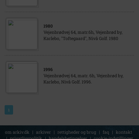
1980
Vejenbrødvej 64, matr.6h, Vejenbrød by,
Karlebo, "Toftegaard", Nivå Golf. 1980
1996
Vejenbrødvej 64, matr. 6h, Vejenbrød by,
Karlebo, Nivå Golf. 1996.
1
om arkiv.dk
|
arkiver
|
rettigheder og brug
|
faq
|
kontakt
|
privatlivspolitik
|
handelsbetingelser
|
cookie-indstillinger