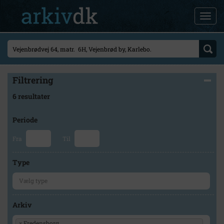
Filtrering
6 resultater
Periode
Fra
Til
Type
Arkiv
×
Fredensborg