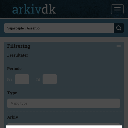
Filtrering
1 resultater
Periode
Fra
Til
Type
Arkiv
×
Lokalarkivet Alsønderup -Tjæreby