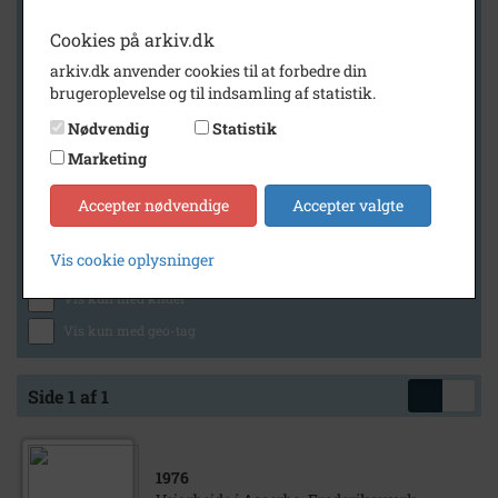
Cookies på arkiv.dk
arkiv.dk anvender cookies til at forbedre din
Geografi
brugeroplevelse og til indsamling af statistik.
Nødvendig
Statistik
Marketing
Generelt
Vis kun med billeder
Accepter nødvendige
Accepter valgte
Vis kun med filmklip
Vis cookie oplysninger
Vis kun med lydklip
Vis kun med kilder
Vis kun med geo-tag
Side 1 af 1
1976