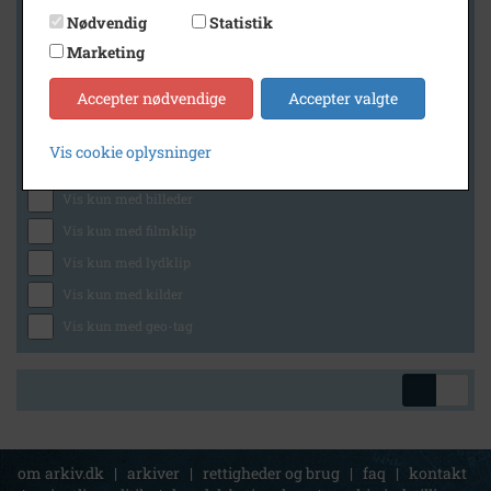
Nødvendig
Statistik
Marketing
Geografi
Accepter nødvendige
Accepter valgte
Vis cookie oplysninger
Generelt
Vis kun med billeder
Vis kun med filmklip
Vis kun med lydklip
Vis kun med kilder
Vis kun med geo-tag
om arkiv.dk
|
arkiver
|
rettigheder og brug
|
faq
|
kontakt