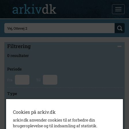
Filtrering
0 resultater
Periode
Fra
Til
Type
Cookies på arkiv.dk
Arkiv
arkiv.dk anvender cookies til at forbedre din
brugeroplevelse og til indsamling af statistik.
×
Højelse Sognearkiv