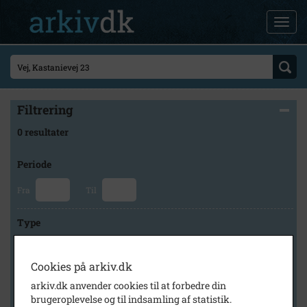
Filtrering
0 resultater
Periode
Fra
Til
Type
Cookies på arkiv.dk
Arkiv
arkiv.dk anvender cookies til at forbedre din
brugeroplevelse og til indsamling af statistik.
×
Højelse Sognearkiv