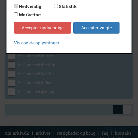
Nødvendig
Statistik
Marketing
Geografi
Accepter nødvendige
Accepter valgte
Vis cookie oplysninger
Generelt
Vis kun med billeder
Vis kun med filmklip
Vis kun med lydklip
Vis kun med kilder
Vis kun med geo-tag
om arkiv.dk
|
arkiver
|
rettigheder og brug
|
faq
|
kontakt