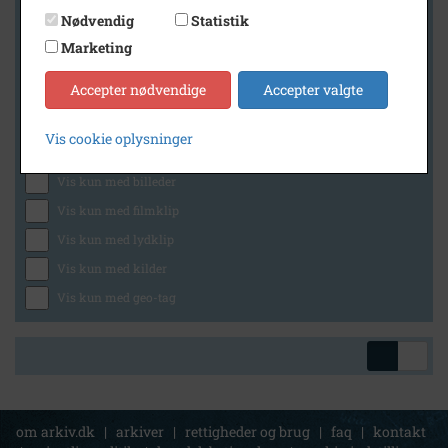
Nødvendig
Statistik
Marketing
Geografi
Accepter nødvendige
Accepter valgte
Vis cookie oplysninger
Generelt
Vis kun med billeder
Vis kun med filmklip
Vis kun med lydklip
Vis kun med kilder
Vis kun med geo-tag
om arkiv.dk
|
arkiver
|
rettigheder og brug
|
faq
|
kontakt