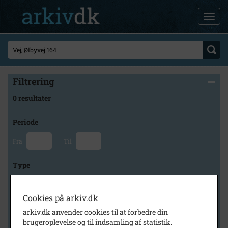
Filtrering
0 resultater
Periode
Fra
Til
Type
Cookies på arkiv.dk
Arkiv
arkiv.dk anvender cookies til at forbedre din
brugeroplevelse og til indsamling af statistik.
×
Højelse Sognearkiv