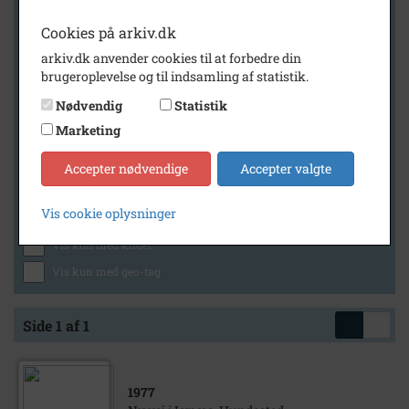
Cookies på arkiv.dk
arkiv.dk anvender cookies til at forbedre din
Geografi
brugeroplevelse og til indsamling af statistik.
Nødvendig
Statistik
Marketing
Generelt
Vis kun med billeder
Accepter nødvendige
Accepter valgte
Vis kun med filmklip
Vis cookie oplysninger
Vis kun med lydklip
Vis kun med kilder
Vis kun med geo-tag
Side 1 af 1
1977