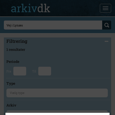
Filtrering
1 resultater
Periode
Fra
Til
Type
Arkiv
×
Lokalarkivet Alsønderup -Tjæreby