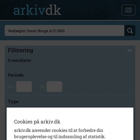
Filtrering
0 resultater
Periode
Fra
Til
Type
Cookies på arkiv.dk
Arkiv
arkiv.dk anvender cookies til at forbedre din
brugeroplevelse og til indsamling af statistik.
×
Brødrene Grams historiske arkiv og museum