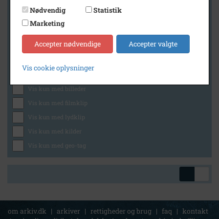
Nødvendig
Statistik
Marketing
Geografi
Accepter nødvendige
Accepter valgte
Vis cookie oplysninger
Generelt
Vis kun med billeder
Vis kun med filmklip
Vis kun med lydklip
Vis kun med kilder
Vis kun med geo-tag
om arkiv.dk
|
arkiver
|
rettigheder og brug
|
faq
|
kontakt