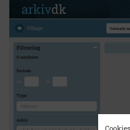
Tilbage
Filtrering
0 resultater
Periode
Fra
Til
Type
Arkiv
Cookies