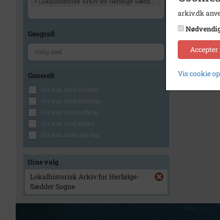
×
Lokalhistorisk Arkiv for Herfølge-Sædder Sogne
arkiv.dk anve
Nødvendi
Geografi
Accepter
Vis cookie o
Generelt
Vis kun med billeder
Vis kun med filmklip
Vis kun med lydklip
Vis kun med kilder
Vis kun med geo-tag
Dine valg
Lokalhistorisk Arkiv for Herfølge-
Sædder Sogne