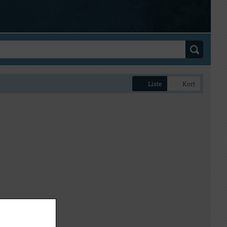
Liste
Kort