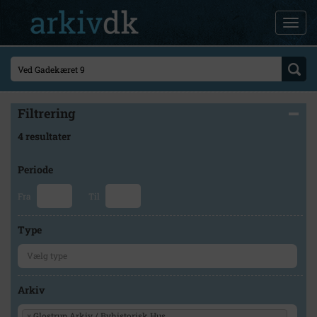
Filtrering
4 resultater
Periode
Fra
Til
Type
Arkiv
×
Glostrup Arkiv / Byhistorisk Hus