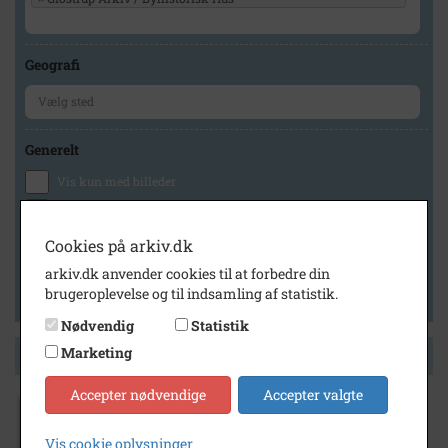
Geografi
Generelt
Vis kun med billeder
Vis kun med filmklip
Vis kun med lydklip
Cookies på arkiv.dk
Vis kun med kilder
arkiv.dk anvender cookies til at forbedre din
brugeroplevelse og til indsamling af statistik.
Vis kun med geo-tag
Nødvendig
Statistik
Marketing
Side 1 af 1
Accepter nødvendige
Accepter valgte
1949
Hvissingestræde 2. Til højre huset Ved
Vis cookie oplysninger