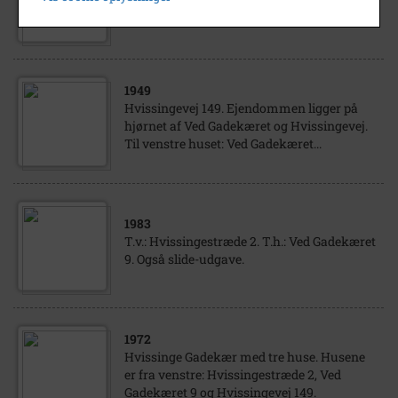
Gadekæret 9.
1949
Hvissingevej 149. Ejendommen ligger på
hjørnet af Ved Gadekæret og Hvissingevej.
Til venstre huset: Ved Gadekæret...
1983
T.v.: Hvissingestræde 2. T.h.: Ved Gadekæret
9. Også slide-udgave.
1972
Hvissinge Gadekær med tre huse. Husene
er fra venstre: Hvissingestræde 2, Ved
Gadekæret 9 og Hvissingevej 149.