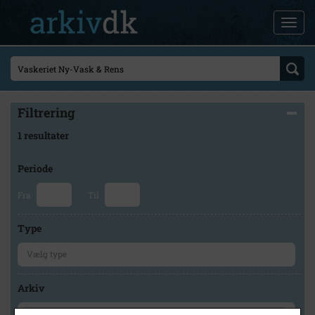
Filtrering
1 resultater
Periode
Fra
Til
Type
Arkiv
×
Herlev Kommunes Lokalarkiv