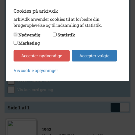
Cookies på arkiv.dk
arkiv.dk anvender cookies til at forbedre din
Geografi
brugeroplevelse og til indsamling af statistik.
Nødvendig
Statistik
Marketing
Generelt
Vis kun med billeder
Accepter nødvendige
Accepter valgte
Vis kun med filmklip
Vis cookie oplysninger
Vis kun med lydklip
Vis kun med kilder
Vis kun med geo-tag
Side 1 af 1
1992