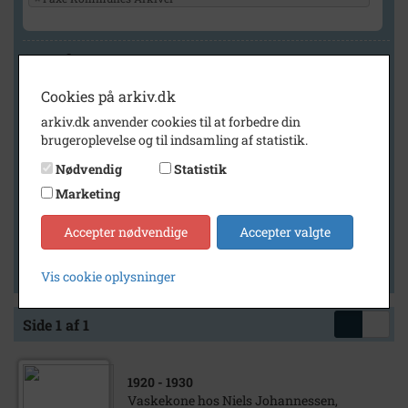
Geografi
Cookies på arkiv.dk
arkiv.dk anvender cookies til at forbedre din
Generelt
brugeroplevelse og til indsamling af statistik.
Vis kun med billeder
Nødvendig
Statistik
Vis kun med filmklip
Marketing
Vis kun med lydklip
Accepter nødvendige
Accepter valgte
Vis kun med kilder
Vis kun med geo-tag
Vis cookie oplysninger
Side 1 af 1
1920
- 1930
Vaskekone hos Niels Johannessen,