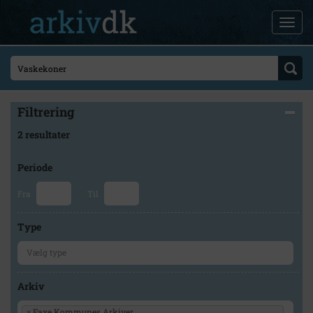
Filtrering
2 resultater
Periode
Fra
Til
Type
Arkiv
×
Faxe Kommunes Arkiver