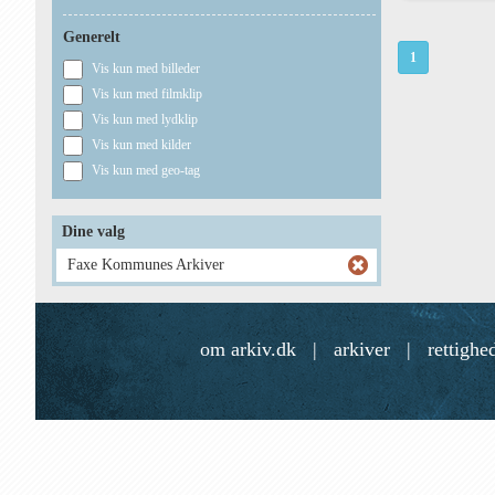
Generelt
1
Vis kun med billeder
Vis kun med filmklip
Vis kun med lydklip
Vis kun med kilder
Vis kun med geo-tag
Dine valg
Faxe Kommunes Arkiver
om arkiv.dk
|
arkiver
|
rettighe