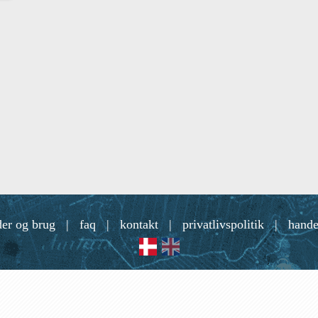
der og brug
|
faq
|
kontakt
|
privatlivspolitik
|
hande