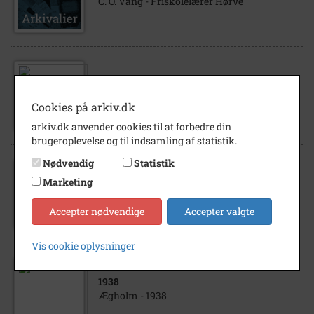
C. O. Vang - Friskolelærer Hørve
1909
Udflugt til Brydebjerg. Sønderjyder - 1909
Cookies på arkiv.dk
arkiv.dk anvender cookies til at forbedre din
brugeroplevelse og til indsamling af statistik.
Nødvendig
Statistik
Marketing
1940
Ægholm - 1940
Accepter nødvendige
Accepter valgte
Vis cookie oplysninger
1938
Ægholm - 1938