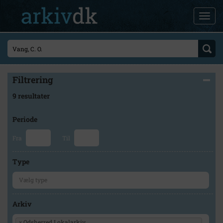
Filtrering
9 resultater
Periode
Fra
Til
Type
Arkiv
×
Odsherred Lokalarkiv