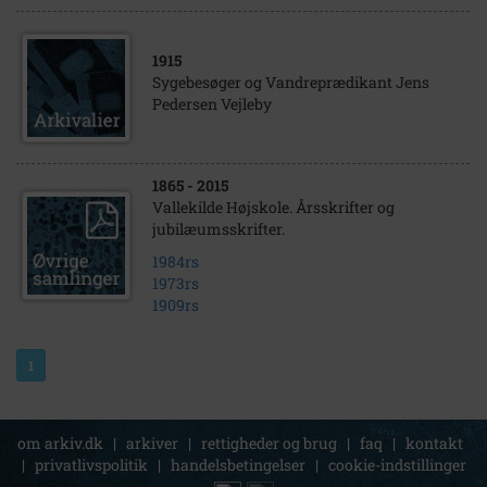
1915
Sygebesøger og Vandreprædikant Jens
Pedersen Vejleby
1865
- 2015
Vallekilde Højskole. Årsskrifter og
jubilæumsskrifter.
1984rs
1973rs
1909rs
1
om arkiv.dk
|
arkiver
|
rettigheder og brug
|
faq
|
kontakt
|
privatlivspolitik
|
handelsbetingelser
|
cookie-indstillinger