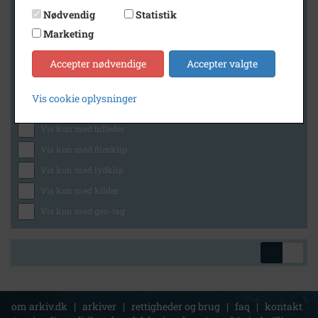
Nødvendig
Statistik
Marketing
Geografi
Accepter nødvendige
Accepter valgte
Vis cookie oplysninger
Generelt
Vis kun med billeder
Vis kun med filmklip
Vis kun med lydklip
Vis kun med kilder
Vis kun med geo-tag
om arkiv.dk
|
arkiver
|
rettigheder og brug
|
faq
|
kontakt