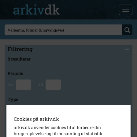
Filtrering
0 resultater
Periode
Fra
Til
Type
Cookies på arkiv.dk
Arkiv
arkiv.dk anvender cookies til at forbedre din
brugeroplevelse og til indsamling af statistik.
×
Høng Lokalhistoriske Arkiv