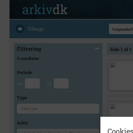
Tilbage
Filtrering
Side 1 af 1
3 resultater
Periode
Fra
Til
Type
Arkiv
Cookies