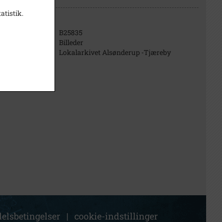
atistik.
B25835
Billeder
Lokalarkivet Alsønderup -Tjæreby
elsbetingelser
|
cookie-indstillinger