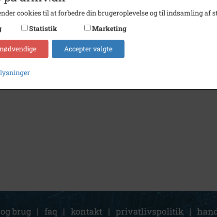
nder cookies til at forbedre din brugeroplevelse og til indsamling af st
g
Statistik
Marketing
1977
Politik Valgmøde hos Foss Kemi, Fredensborg
 nødvendige
Accepter valgte
plysninger
 og brug
|
faq
|
kontakt
|
privatlivspolitik
|
hand