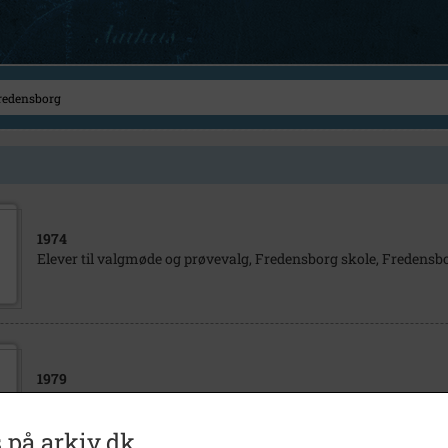
1974
Elever til valgmøde og prøvevalg, Fredensborg skole, Fredensb
1979
Valgmøde i virksomhed i Fredensborg.
 på arkiv.dk