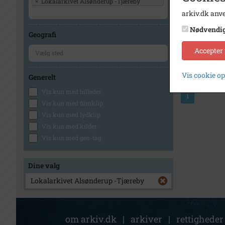
×
Lokalarkivet Alsønderup -Tjæreby
arkiv.dk anve
Nødvendi
Geografi
Accepter
Vis cookie o
Generelt
Vis kun med billeder
1
Vis kun med filmklip
Vis kun med lydklip
Vis kun med kilder
Vis kun med geo-tag
Dine valg
Lokalarkivet Alsønderup -Tjæreby
om arkiv.dk
|
arkiver
|
rettigheder