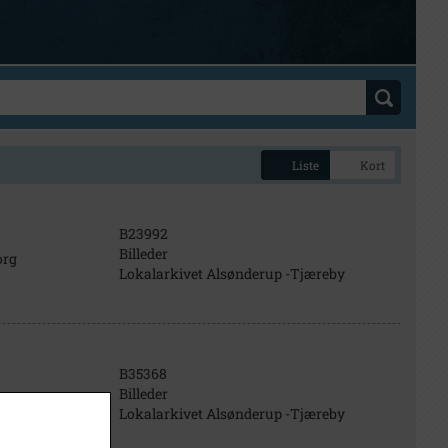
Liste
Kort
B23992
Billeder
org
Lokalarkivet Alsønderup -Tjæreby
B35368
Billeder
Lokalarkivet Alsønderup -Tjæreby