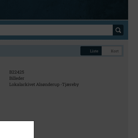
Liste
Kort
B22425
Billeder
Lokalarkivet Alsønderup -Tjæreby