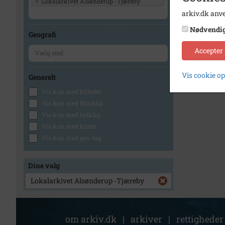
×
Lokalarkivet Alsønderup -Tjæreby
arkiv.dk anve
Nødvendi
Geografi
Accepter
Vis cookie o
Generelt
Vis kun med billeder
Vis kun med filmklip
Vis kun med lydklip
Vis kun med kilder
Vis kun med geo-tag
Dine valg
Lokalarkivet Alsønderup -Tjæreby
om arkiv.dk
|
arkiver
|
rettigheder