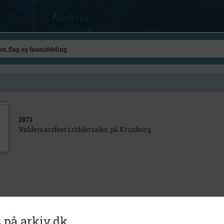
1971
Valdemarsfest i riddersalen på Kronborg.
 på arkiv.dk