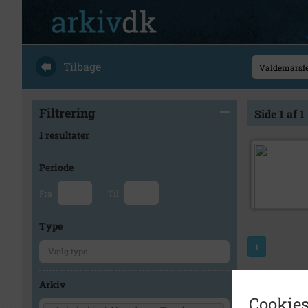
Tilbage
Filtrering
Side 1 af 1
1 resultater
Periode
Fra
Til
Type
1
Arkiv
Cookies