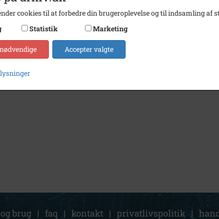
nder cookies til at forbedre din brugeroplevelse og til indsamling af st
g
Statistik
Marketing
 nødvendige
Accepter valgte
plysninger
 og brug
|
faq
|
kontakt
|
privatlivspolitik
|
hand