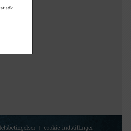
atistik.
elsbetingelser
|
cookie-indstillinger