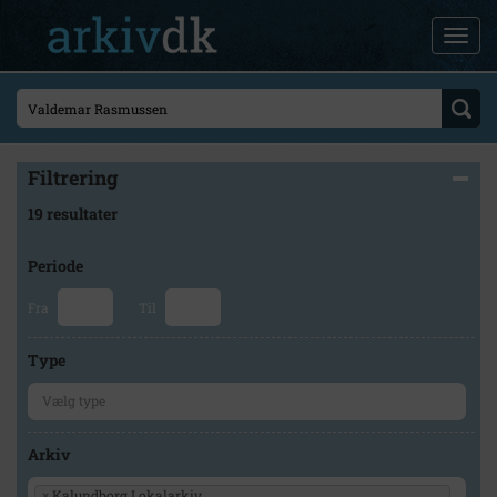
Filtrering
19 resultater
Periode
Fra
Til
Type
Arkiv
×
Kalundborg Lokalarkiv