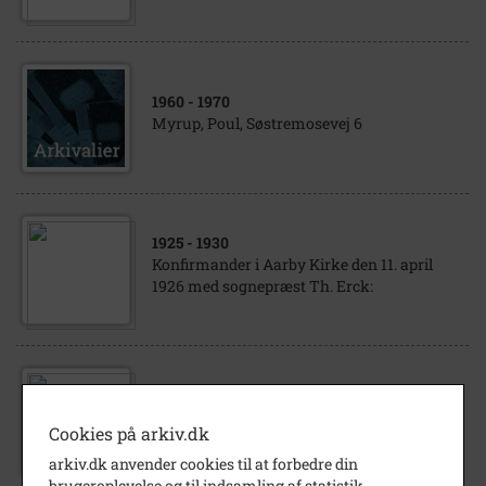
1960
- 1970
Myrup, Poul, Søstremosevej 6
1925
- 1930
Konfirmander i Aarby Kirke den 11. april
1926 med sognepræst Th. Erck:
1916
- 1917
Skolen Ved Torvet Klassebillede 3 FC
Cookies på arkiv.dk
1916/1917
arkiv.dk anvender cookies til at forbedre din
brugeroplevelse og til indsamling af statistik.