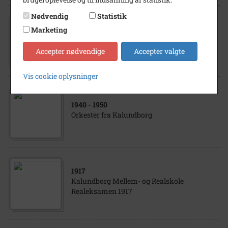
Nødvendig
Statistik
1930
- 1950
Marketing
Sangforeningen Kalundborg "Arbejder
Sangforening"
Accepter nødvendige
Accepter valgte
Vis cookie oplysninger
1940
- 1950
Orkester fra Kalundborg
1917
Kalundborg Mellem- og Realskole
Realeksamen 1917