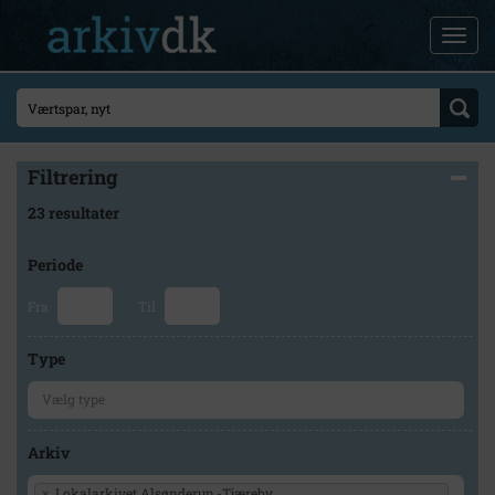
Filtrering
23 resultater
Periode
Fra
Til
Type
Arkiv
×
Lokalarkivet Alsønderup -Tjæreby