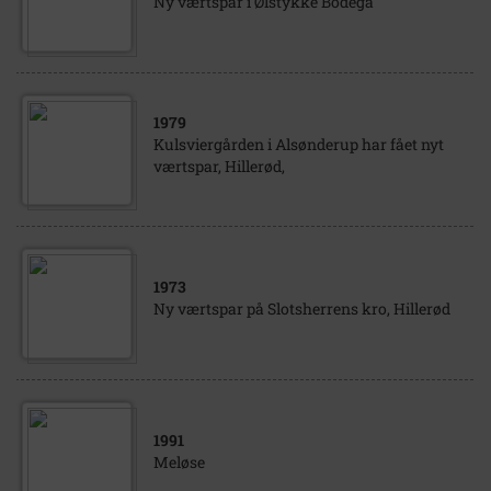
Ny værtspar i Ølstykke Bodega
1979
Kulsviergården i Alsønderup har fået nyt
værtspar, Hillerød,
1973
Ny værtspar på Slotsherrens kro, Hillerød
1991
Meløse