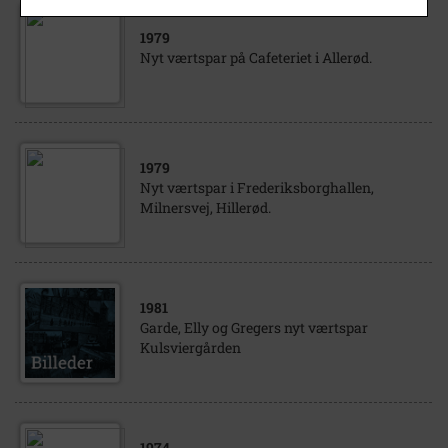
1979
Nyt værtspar på Cafeteriet i Allerød.
1979
Nyt værtspar i Frederiksborghallen,
Milnersvej, Hillerød.
1981
Garde, Elly og Gregers nyt værtspar
Kulsviergården
1974