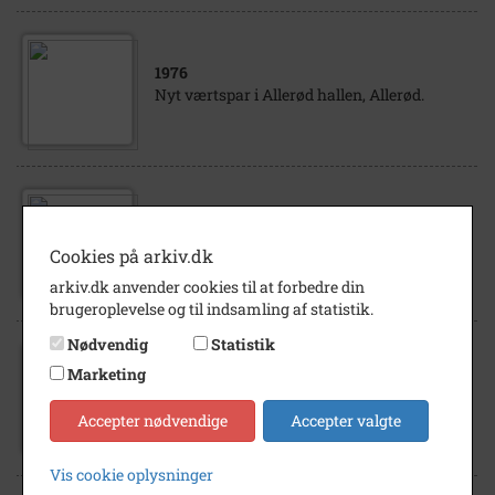
1976
Nyt værtspar i Allerød hallen, Allerød.
1975
Nyt værtspar på Skuldelev Kro, Skibby.
Cookies på arkiv.dk
arkiv.dk anvender cookies til at forbedre din
brugeroplevelse og til indsamling af statistik.
Nødvendig
Statistik
Marketing
1978
Nyt værtspar i Bodegaen i Frederiksværk.
Accepter nødvendige
Accepter valgte
Vis cookie oplysninger