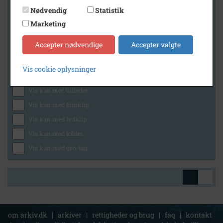
Nødvendig
Statistik
Marketing
Geografi
Accepter nødvendige
Accepter valgte
Vis cookie oplysninger
Generelt
Vis kun med billeder
Vis kun med filmklip
Vis kun med lydklip
Vis kun med kilder
Vis kun med geo-tag
om arkiv.dk
|
arkiver
|
rettigheder og brug
|
faq
|
kontakt