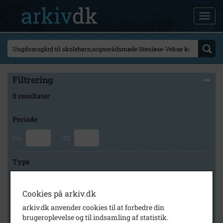
Filtrering
0 resultater
Periode
Fra
Til
Type
Cookies på arkiv.dk
Arkiv
arkiv.dk anvender cookies til at forbedre din
brugeroplevelse og til indsamling af statistik.
×
Lokalarkivet Alsønderup -Tjæreby