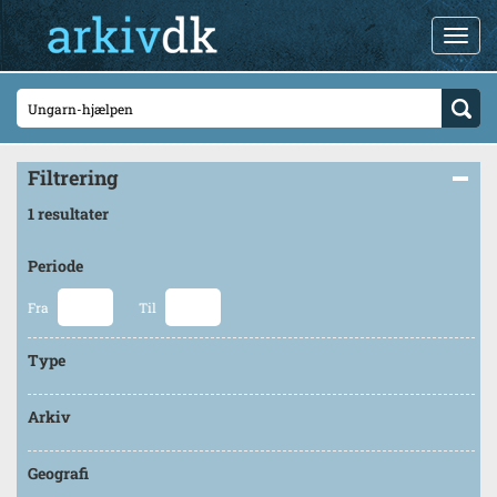
Filtrering
1 resultater
Periode
Fra
Til
Type
Arkiv
Geografi