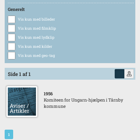
Generelt
Vis kun med billeder
Vis kun med filmklip
Vis kun med lydklip
Vis kun med kilder
Vis kun med geo-tag
Side 1 af 1
1956
Komiteen for Ungarn-hjælpen i Tårnby
kommune
1