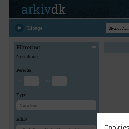
Tilbage
Filtrering
0 resultater
Periode
Fra
Til
Type
Arkiv
Cookies