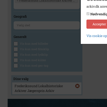
×
Frederikssund Lokalhistoriske Arkiver Jægerspris Arkiv
arkiv.dk anve
Nødvendi
Geografi
Accepter
Vis cookie o
Generelt
Vis kun med billeder
Vis kun med filmklip
Vis kun med lydklip
Vis kun med kilder
Vis kun med geo-tag
Dine valg
Frederikssund Lokalhistoriske
Arkiver Jægerspris Arkiv