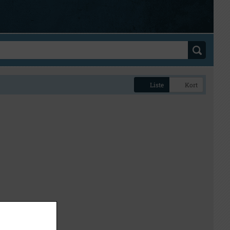
Liste
Kort